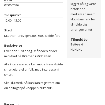
logget på og være
07.06.2026
betalende
medlem af smart
Tidspunkt
klub danmark for
12.00 - 15.00
tilmelde dig
arrangementet
Sted
Kitzchen, Brovejen 386, 5500 Middelfart
Tilmeldte
Bette-ski
Beskrivelse
NoNoNo
Hver den 1. søndag i måneden er der
mini-træf på Kitzchen i Middelfart.
Alle interesserede kan møde frem - både
smart ejere eller folk, med interessen i
smart.
Skal du med? Så kan kan registrere om
du deltager på knappen "Tilmeld".
Parkering