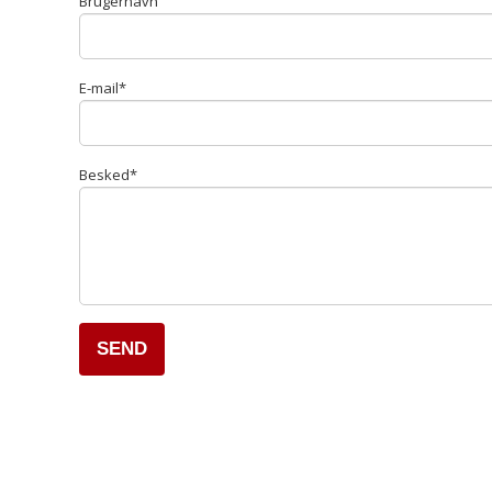
Brugernavn
E-mail
*
Besked
*
SEND